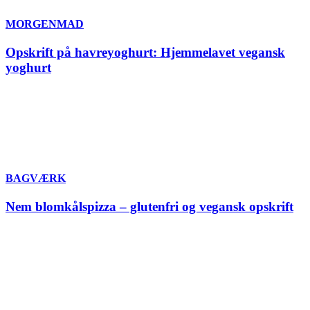
MORGENMAD
Opskrift på havreyoghurt: Hjemmelavet vegansk
yoghurt
BAGVÆRK
Nem blomkålspizza – glutenfri og vegansk opskrift