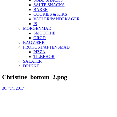
SØDE SNACKS
SALTE SNACKS
BARER
COOKIES & KIKS
VAFLER/PANDEKAGER
IS
MORGENMAD
SMOOTHIE
GRØD
BAGVÆRK
FROKOST/AFTENSMAD
PIZZA
TILBEHØR
SALATER
DRIKKE
Skip
Christine_bottom_2.png
to
content
30. juni 2017