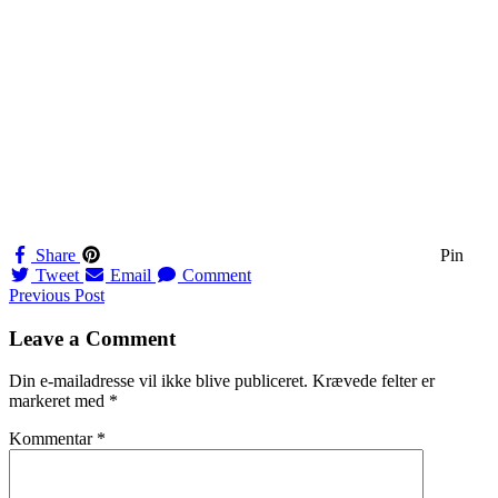
Share
Pin
Tweet
Email
Comment
Navigation
Previous Post
til
Leave a Comment
indlæg
Din e-mailadresse vil ikke blive publiceret.
Krævede felter er
markeret med
*
Kommentar
*