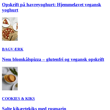
Opskrift på havreyoghurt: Hjemmelavet vegansk
yoghurt
BAGVÆRK
Nem blomkålspizza – glutenfri og vegansk opskrift
COOKIES & KIKS
Salte kikærtekiks med rosmarin