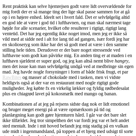
Rent praktisk kan selve hjemrejsen godt være lidt overvældende for
mig fordi der er så mange ting der lige skal passe sammen for at gå
op i en højere enhed. Ideelt set i hvert fald. Det er selvfølgelig altid
en god ide at være i god tid i lufthavnen, og man skal nærmest tage
højde for alle scenarier, hvilket ofte resulterer i rigtigt, rigtigt lang
ventetid. Det har jeg egentlig ikke noget imod, men jeg er ikke så
vild med at sidde ned i alt for lang tid ad gangen, især fordi jeg har
en skolioseryg som ikke har det så godt med at være i den samme
stilling hele tiden. Derudover er der bare noget stressende ved
lufthavne som godt kan påvirke mig. En anden ting er at maden i en
lufthavn sjældent er super god, og jeg kan altså nemt blive
hangry
,
men det issue kan man selvfølgelig undgå ved at medbringe sin egen
mad. Jeg havde nogle forsyninger i form af både frisk frugt, et par
RawBites
og masser af chokolade med i tasken, men vi vidste
heldigvis også at der var en restaurant med nogle rigtigt gode
muligheder. Jeg købte fx en virkelig lækker og fyldig rødbedesalat
plus en chiagrød lavet på kokosmælk med mango og banan.
Kombinationen af at jeg på rejsens sidste dag nok er lidt emotionel
og bruger meget energi på at være opmærksom på tid og
planlægning kan godt gøre hjemturen hård. I går var det bare slet
ikke tilfældet. Jeg tror simpelthen det var fordi jeg var et helt andet
sted mentalt. Inde i mit hoved befandt jeg mig stadig på en vulkan
ude midt i ingenmandsland, på toppen af et bjerg med udsigt til sorte