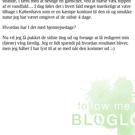
strande, i færd med at bestige en gletscher, ved at blæse væk toppen
af et vandfald… I dag føles det i hvert fald meget mærkeligt at være
tilbage i København som er en kæmpe kontrast til den rå og smukke
natur jeg har været omgivet af de sidste 4 dage.
Hvordan har I det med hjemrejsedage?
Nu vil jeg få pakket de sidste ting ud og forsøge at få redigeret min
(første) vlog færdig. Jeg er lidt spændt på hvordan resultatet bliver,
men jeg håber I har lyst til at se med når den kommer ud :-)