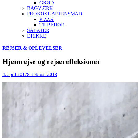
GRØD
BAGVÆRK
FROKOST/AFTENSMAD
PIZZA
TILBEHØR
SALATER
DRIKKE
Skip
REJSER & OPLEVELSER
to
content
Hjemrejse og rejserefleksioner
4. april 2017
8. februar 2018