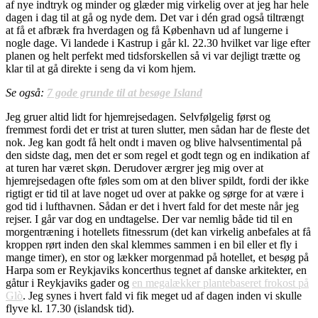
af nye indtryk og minder og glæder mig virkelig over at jeg har hele
dagen i dag til at gå og nyde dem. Det var i dén grad også tiltrængt
at få et afbræk fra hverdagen og få København ud af lungerne i
nogle dage. Vi landede i Kastrup i går kl. 22.30 hvilket var lige efter
planen og helt perfekt med tidsforskellen så vi var dejligt trætte og
klar til at gå direkte i seng da vi kom hjem.
Se også:
7 gode grunde til at besøge Island
Jeg gruer altid lidt for hjemrejsedagen. Selvfølgelig først og
fremmest fordi det er trist at turen slutter, men sådan har de fleste det
nok. Jeg kan godt få helt ondt i maven og blive halvsentimental på
den sidste dag, men det er som regel et godt tegn og en indikation af
at turen har været skøn. Derudover ærgrer jeg mig over at
hjemrejsedagen ofte føles som om at den bliver spildt, fordi der ikke
rigtigt er tid til at lave noget ud over at pakke og sørge for at være i
god tid i lufthavnen. Sådan er det i hvert fald for det meste når jeg
rejser. I går var dog en undtagelse. Der var nemlig både tid til en
morgentræning i hotellets fitnessrum (det kan virkelig anbefales at få
kroppen rørt inden den skal klemmes sammen i en bil eller et fly i
mange timer), en stor og lækker morgenmad på hotellet, et besøg på
Harpa som er Reykjaviks koncerthus tegnet af danske arkitekter, en
gåtur i Reykjaviks gader og
en megalækker plantebaseret frokost på
Glò
. Jeg synes i hvert fald vi fik meget ud af dagen inden vi skulle
flyve kl. 17.30 (islandsk tid).