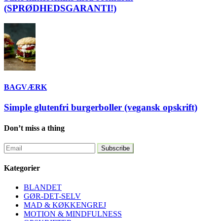
(SPRØDHEDSGARANTI!)
BAGVÆRK
Simple glutenfri burgerboller (vegansk opskrift)
Don’t miss a thing
Kategorier
BLANDET
GØR-DET-SELV
MAD & KØKKENGREJ
MOTION & MINDFULNESS