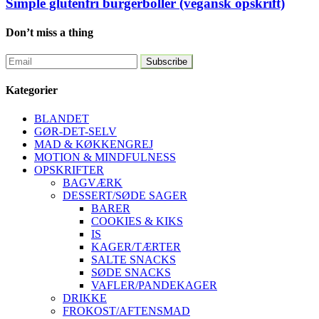
Simple glutenfri burgerboller (vegansk opskrift)
Don’t miss a thing
Kategorier
BLANDET
GØR-DET-SELV
MAD & KØKKENGREJ
MOTION & MINDFULNESS
OPSKRIFTER
BAGVÆRK
DESSERT/SØDE SAGER
BARER
COOKIES & KIKS
IS
KAGER/TÆRTER
SALTE SNACKS
SØDE SNACKS
VAFLER/PANDEKAGER
DRIKKE
FROKOST/AFTENSMAD