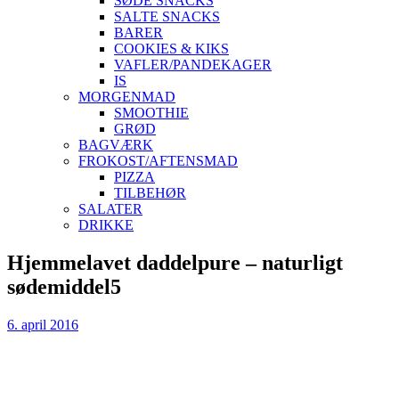
SØDE SNACKS
SALTE SNACKS
BARER
COOKIES & KIKS
VAFLER/PANDEKAGER
IS
MORGENMAD
SMOOTHIE
GRØD
BAGVÆRK
FROKOST/AFTENSMAD
PIZZA
TILBEHØR
SALATER
DRIKKE
Skip
Hjemmelavet daddelpure – naturligt
to
sødemiddel5
content
6. april 2016