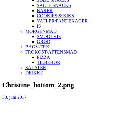
SØDE SNACKS
SALTE SNACKS
BARER
COOKIES & KIKS
VAFLER/PANDEKAGER
IS
MORGENMAD
SMOOTHIE
GRØD
BAGVÆRK
FROKOST/AFTENSMAD
PIZZA
TILBEHØR
SALATER
DRIKKE
Skip
Christine_bottom_2.png
to
content
30. juni 2017