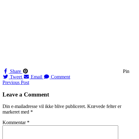
Share
Pin
Tweet
Email
Comment
Navigation
Previous Post
til
Leave a Comment
indlæg
Din e-mailadresse vil ikke blive publiceret.
Krævede felter er
markeret med
*
Kommentar
*