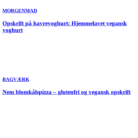
MORGENMAD
Opskrift på havreyoghurt: Hjemmelavet vegansk
yoghurt
BAGVÆRK
Nem blomkålspizza – glutenfri og vegansk opskrift