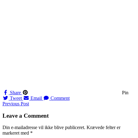
Share
Pin
Tweet
Email
Comment
Navigation
Previous Post
til
Leave a Comment
indlæg
Din e-mailadresse vil ikke blive publiceret.
Krævede felter er
markeret med
*