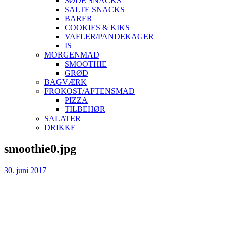
SØDE SNACKS
SALTE SNACKS
BARER
COOKIES & KIKS
VAFLER/PANDEKAGER
IS
MORGENMAD
SMOOTHIE
GRØD
BAGVÆRK
FROKOST/AFTENSMAD
PIZZA
TILBEHØR
SALATER
DRIKKE
Skip
smoothie0.jpg
to
content
30. juni 2017