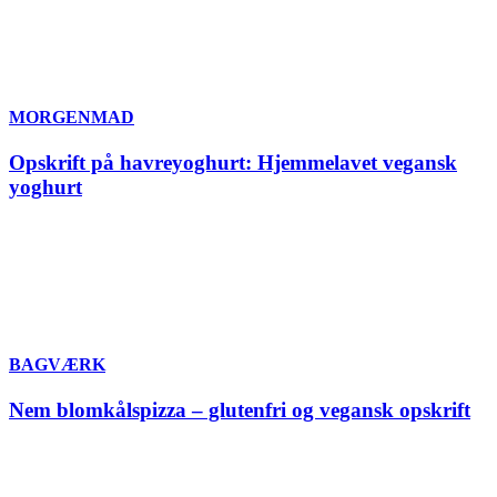
MORGENMAD
Opskrift på havreyoghurt: Hjemmelavet vegansk
yoghurt
BAGVÆRK
Nem blomkålspizza – glutenfri og vegansk opskrift