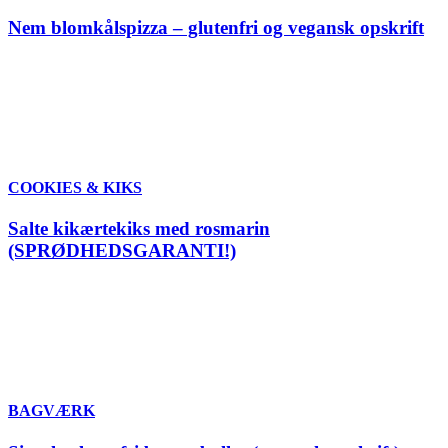
Nem blomkålspizza – glutenfri og vegansk opskrift
COOKIES & KIKS
Salte kikærtekiks med rosmarin
(SPRØDHEDSGARANTI!)
BAGVÆRK