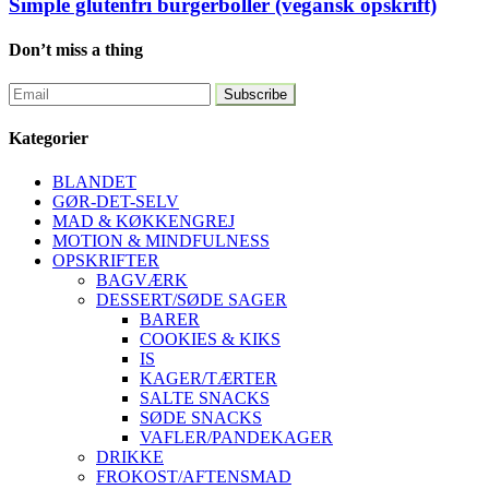
Simple glutenfri burgerboller (vegansk opskrift)
Don’t miss a thing
Kategorier
BLANDET
GØR-DET-SELV
MAD & KØKKENGREJ
MOTION & MINDFULNESS
OPSKRIFTER
BAGVÆRK
DESSERT/SØDE SAGER
BARER
COOKIES & KIKS
IS
KAGER/TÆRTER
SALTE SNACKS
SØDE SNACKS
VAFLER/PANDEKAGER
DRIKKE
FROKOST/AFTENSMAD