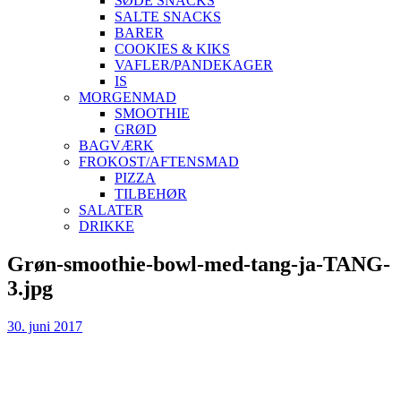
SØDE SNACKS
SALTE SNACKS
BARER
COOKIES & KIKS
VAFLER/PANDEKAGER
IS
MORGENMAD
SMOOTHIE
GRØD
BAGVÆRK
FROKOST/AFTENSMAD
PIZZA
TILBEHØR
SALATER
DRIKKE
Skip
Grøn-smoothie-bowl-med-tang-ja-TANG-
to
3.jpg
content
30. juni 2017