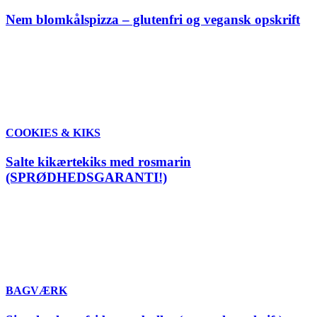
Nem blomkålspizza – glutenfri og vegansk opskrift
COOKIES & KIKS
Salte kikærtekiks med rosmarin
(SPRØDHEDSGARANTI!)
BAGVÆRK