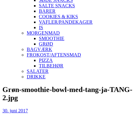
SØDE SNACKS
SALTE SNACKS
BARER
COOKIES & KIKS
VAFLER/PANDEKAGER
IS
MORGENMAD
SMOOTHIE
GRØD
BAGVÆRK
FROKOST/AFTENSMAD
PIZZA
TILBEHØR
SALATER
DRIKKE
Skip
Grøn-smoothie-bowl-med-tang-ja-TANG-
to
2.jpg
content
30. juni 2017