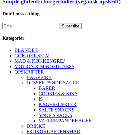
Simple glutenfri burgerboller (vegansk opskrift)
Don’t miss a thing
Kategorier
BLANDET
GØR-DET-SELV
MAD & KØKKENGREJ
MOTION & MINDFULNESS
OPSKRIFTER
BAGVÆRK
DESSERT/SØDE SAGER
BARER
COOKIES & KIKS
IS
KAGER/TÆRTER
SALTE SNACKS
SØDE SNACKS
VAFLER/PANDEKAGER
DRIKKE
FROKOST/AFTENSMAD