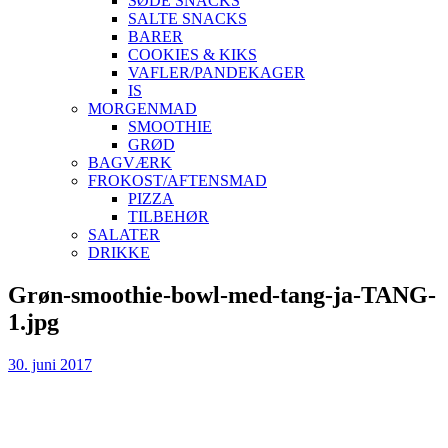
SØDE SNACKS
SALTE SNACKS
BARER
COOKIES & KIKS
VAFLER/PANDEKAGER
IS
MORGENMAD
SMOOTHIE
GRØD
BAGVÆRK
FROKOST/AFTENSMAD
PIZZA
TILBEHØR
SALATER
DRIKKE
Skip
Grøn-smoothie-bowl-med-tang-ja-TANG-
to
1.jpg
content
30. juni 2017