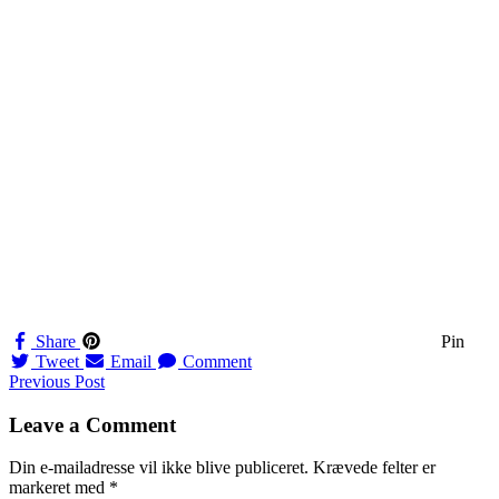
Share
Pin
Tweet
Email
Comment
Navigation
Previous Post
til
Leave a Comment
indlæg
Din e-mailadresse vil ikke blive publiceret.
Krævede felter er
markeret med
*