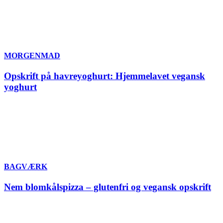
MORGENMAD
Opskrift på havreyoghurt: Hjemmelavet vegansk
yoghurt
BAGVÆRK
Nem blomkålspizza – glutenfri og vegansk opskrift