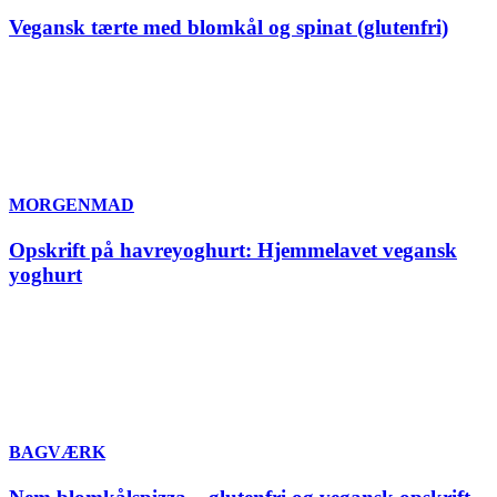
Vegansk tærte med blomkål og spinat (glutenfri)
MORGENMAD
Opskrift på havreyoghurt: Hjemmelavet vegansk
yoghurt
BAGVÆRK