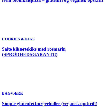
Nem blomkålspizza – glutenfri og vegansk opskrift
COOKIES & KIKS
Salte kikærtekiks med rosmarin
(SPRØDHEDSGARANTI!)
BAGVÆRK
Simple glutenfri burgerboller (vegansk opskrift)