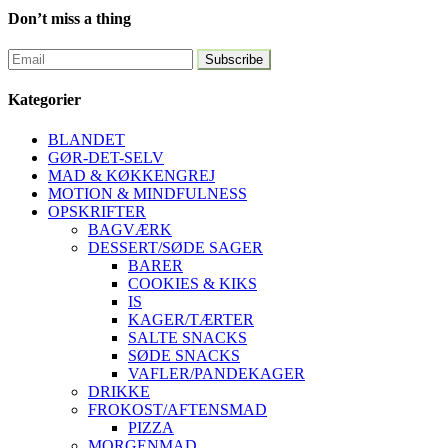
Don’t miss a thing
Kategorier
BLANDET
GØR-DET-SELV
MAD & KØKKENGREJ
MOTION & MINDFULNESS
OPSKRIFTER
BAGVÆRK
DESSERT/SØDE SAGER
BARER
COOKIES & KIKS
IS
KAGER/TÆRTER
SALTE SNACKS
SØDE SNACKS
VAFLER/PANDEKAGER
DRIKKE
FROKOST/AFTENSMAD
PIZZA
MORGENMAD