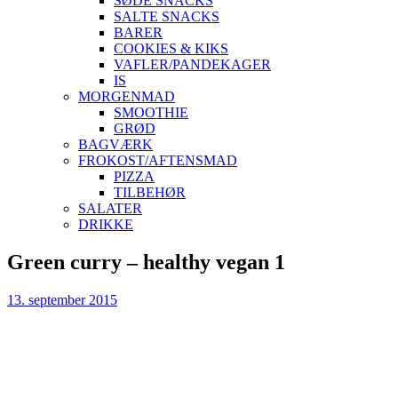
SØDE SNACKS
SALTE SNACKS
BARER
COOKIES & KIKS
VAFLER/PANDEKAGER
IS
MORGENMAD
SMOOTHIE
GRØD
BAGVÆRK
FROKOST/AFTENSMAD
PIZZA
TILBEHØR
SALATER
DRIKKE
Skip
Green curry – healthy vegan 1
to
content
13. september 2015