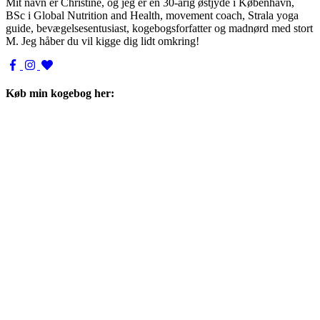
Mit navn er Christine, og jeg er en 30-årig østjyde i København,
BSc i Global Nutrition and Health, movement coach, Strala yoga
guide, bevægelsesentusiast, kogebogsforfatter og madnørd med stort
M. Jeg håber du vil kigge dig lidt omkring!
Køb min kogebog her: