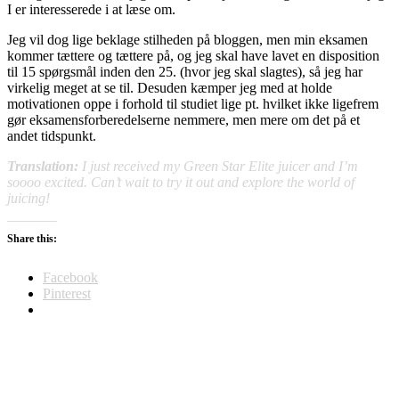
I er interesserede i at læse om.
Jeg vil dog lige beklage stilheden på bloggen, men min eksamen
kommer tættere og tættere på, og jeg skal have lavet en disposition
til 15 spørgsmål inden den 25. (hvor jeg skal slagtes), så jeg har
virkelig meget at se til. Desuden kæmper jeg med at holde
motivationen oppe i forhold til studiet lige pt. hvilket ikke ligefrem
gør eksamensforberedelserne nemmere, men mere om det på et
andet tidspunkt.
Translation:
I just received my Green Star Elite juicer and I’m
soooo excited. Can’t wait to try it out and explore the world of
juicing!
Share this:
Facebook
Pinterest