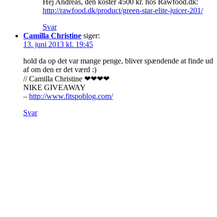
Hej Andreas, den koster 4500 kr. hos Rawfood.dk:
http://rawfood.dk/product/green-star-elite-juicer-201/
Svar
Camilla Christine
siger:
13. juni 2013 kl. 19:45
hold da op det var mange penge, bliver spændende at finde ud
af om den er det værd :)
// Camilla Christine ❤❤❤❤
NIKE GIVEAWAY
–
http://www.fitspoblog.com/
Svar