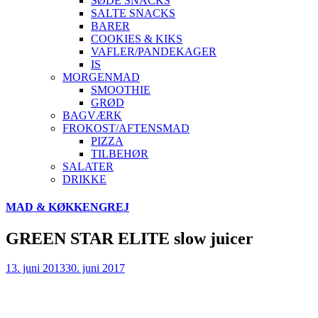
SØDE SNACKS
SALTE SNACKS
BARER
COOKIES & KIKS
VAFLER/PANDEKAGER
IS
MORGENMAD
SMOOTHIE
GRØD
BAGVÆRK
FROKOST/AFTENSMAD
PIZZA
TILBEHØR
SALATER
DRIKKE
Skip
MAD & KØKKENGREJ
to
content
GREEN STAR ELITE slow juicer
13. juni 2013
30. juni 2017