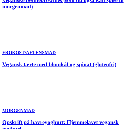
Veganske bønnebrownies (som du også kan spise til
morgenmad)
FROKOST/AFTENSMAD
Vegansk tærte med blomkål og spinat (glutenfri)
MORGENMAD
Opskrift på havreyoghurt: Hjemmelavet vegansk
yoghurt