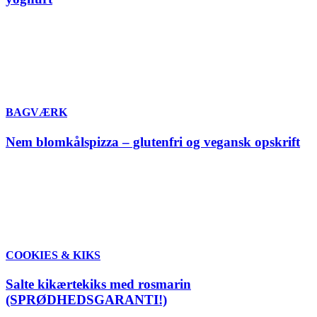
BAGVÆRK
Nem blomkålspizza – glutenfri og vegansk opskrift
COOKIES & KIKS
Salte kikærtekiks med rosmarin
(SPRØDHEDSGARANTI!)