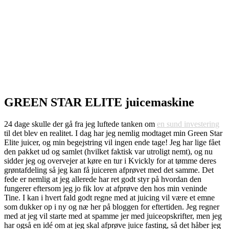
GREEN STAR ELITE juicemaskine
24 dage skulle der gå fra jeg luftede tanken om
en sund investering
til det blev en realitet. I dag har jeg nemlig modtaget min Green Star
Elite juicer, og min begejstring vil ingen ende tage! Jeg har lige fået
den pakket ud og samlet (hvilket faktisk var utroligt nemt), og nu
sidder jeg og overvejer at køre en tur i Kvickly for at tømme deres
grøntafdeling så jeg kan få juiceren afprøvet med det samme. Det
fede er nemlig at jeg allerede har ret godt styr på hvordan den
fungerer eftersom jeg jo fik lov at afprøve den hos min veninde
Tine. I kan i hvert fald godt regne med at juicing vil være et emne
som dukker op i ny og næ her på bloggen for eftertiden. Jeg regner
med at jeg vil starte med at spamme jer med juiceopskrifter, men jeg
har også en idé om at jeg skal afprøve juice fasting, så det håber jeg