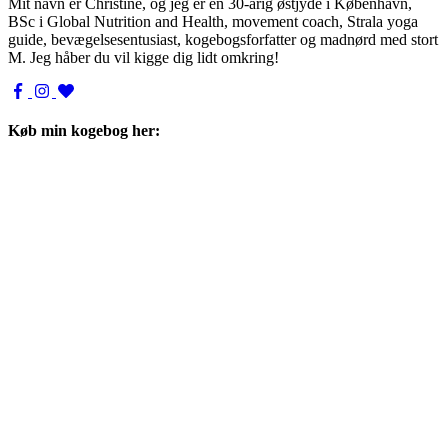
Mit navn er Christine, og jeg er en 30-årig østjyde i København,
BSc i Global Nutrition and Health, movement coach, Strala yoga
guide, bevægelsesentusiast, kogebogsforfatter og madnørd med stort
M. Jeg håber du vil kigge dig lidt omkring!
Køb min kogebog her: