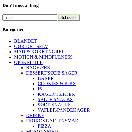
Don’t miss a thing
Kategorier
BLANDET
GØR-DET-SELV
MAD & KØKKENGREJ
MOTION & MINDFULNESS
OPSKRIFTER
BAGVÆRK
DESSERT/SØDE SAGER
BARER
COOKIES & KIKS
IS
KAGER/TÆRTER
SALTE SNACKS
SØDE SNACKS
VAFLER/PANDEKAGER
DRIKKE
FROKOST/AFTENSMAD
PIZZA
MORGENMAD