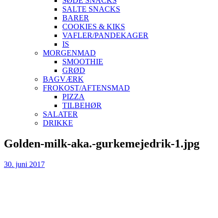
SØDE SNACKS
SALTE SNACKS
BARER
COOKIES & KIKS
VAFLER/PANDEKAGER
IS
MORGENMAD
SMOOTHIE
GRØD
BAGVÆRK
FROKOST/AFTENSMAD
PIZZA
TILBEHØR
SALATER
DRIKKE
Skip
Golden-milk-aka.-gurkemejedrik-1.jpg
to
content
30. juni 2017