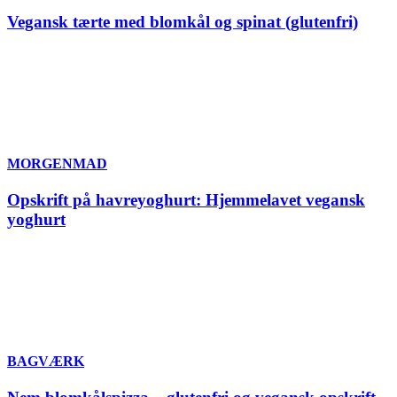
Vegansk tærte med blomkål og spinat (glutenfri)
MORGENMAD
Opskrift på havreyoghurt: Hjemmelavet vegansk
yoghurt
BAGVÆRK