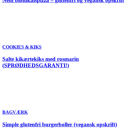
Nem blomkålspizza – glutenfri og vegansk opskrift
COOKIES & KIKS
Salte kikærtekiks med rosmarin
(SPRØDHEDSGARANTI!)
BAGVÆRK
Simple glutenfri burgerboller (vegansk opskrift)