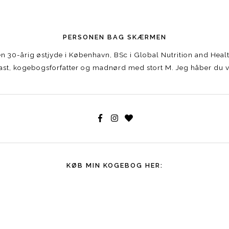
PERSONEN BAG SKÆRMEN
r en 30-årig østjyde i København, BSc i Global Nutrition and Hea
st, kogebogsforfatter og madnørd med stort M. Jeg håber du vi
KØB MIN KOGEBOG HER: