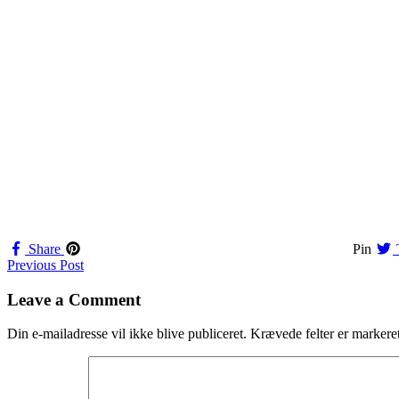
Share
Pin
Navigation
Previous Post
til
Leave a Comment
indlæg
Din e-mailadresse vil ikke blive publiceret.
Krævede felter er marker