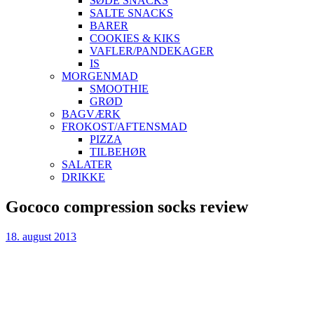
SØDE SNACKS
SALTE SNACKS
BARER
COOKIES & KIKS
VAFLER/PANDEKAGER
IS
MORGENMAD
SMOOTHIE
GRØD
BAGVÆRK
FROKOST/AFTENSMAD
PIZZA
TILBEHØR
SALATER
DRIKKE
Skip
Gococo compression socks review
to
content
18. august 2013