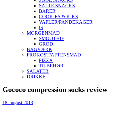
SØDE SNACKS
SALTE SNACKS
BARER
COOKIES & KIKS
VAFLER/PANDEKAGER
IS
MORGENMAD
SMOOTHIE
GRØD
BAGVÆRK
FROKOST/AFTENSMAD
PIZZA
TILBEHØR
SALATER
DRIKKE
Skip
Gococo compression socks review
to
content
18. august 2013