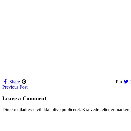
Share
Pin
Navigation
Previous Post
til
Leave a Comment
indlæg
Din e-mailadresse vil ikke blive publiceret.
Krævede felter er marker