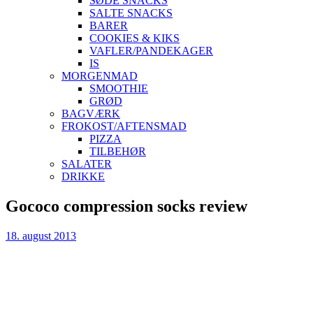
SØDE SNACKS
SALTE SNACKS
BARER
COOKIES & KIKS
VAFLER/PANDEKAGER
IS
MORGENMAD
SMOOTHIE
GRØD
BAGVÆRK
FROKOST/AFTENSMAD
PIZZA
TILBEHØR
SALATER
DRIKKE
Skip
Gococo compression socks review
to
content
18. august 2013