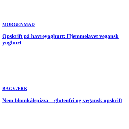
MORGENMAD
Opskrift på havreyoghurt: Hjemmelavet vegansk
yoghurt
BAGVÆRK
Nem blomkålspizza – glutenfri og vegansk opskrift