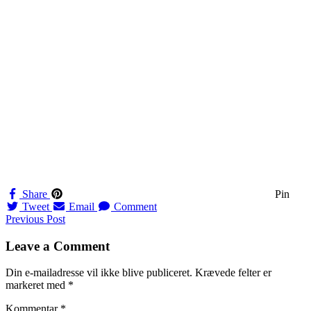
Share
Pin
Tweet
Email
Comment
Navigation
Previous Post
til
Leave a Comment
indlæg
Din e-mailadresse vil ikke blive publiceret.
Krævede felter er
markeret med
*
Kommentar
*