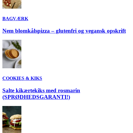
BAGVÆRK
Nem blomkålspizza – glutenfri og vegansk opskrift
COOKIES & KIKS
Salte kikærtekiks med rosmarin
(SPRØDHEDSGARANTI!)