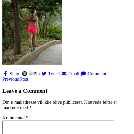
Share
Pin
Tweet
Email
Comment
Navigation
Previous Post
til
Leave a Comment
indlæg
Din e-mailadresse vil ikke blive publiceret.
Krævede felter er
markeret med
*
Kommentar
*