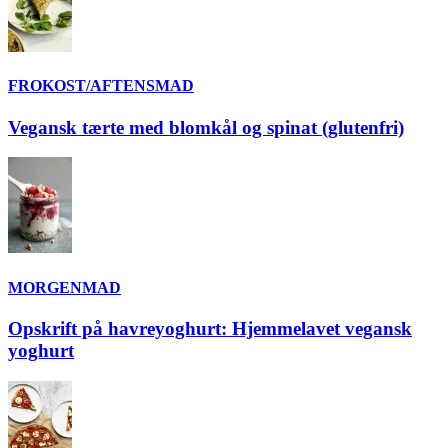
FROKOST/AFTENSMAD
Vegansk tærte med blomkål og spinat (glutenfri)
MORGENMAD
Opskrift på havreyoghurt: Hjemmelavet vegansk
yoghurt