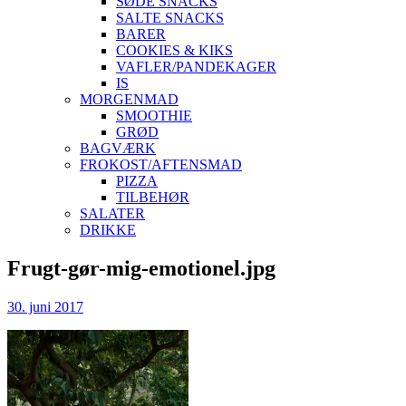
SØDE SNACKS
SALTE SNACKS
BARER
COOKIES & KIKS
VAFLER/PANDEKAGER
IS
MORGENMAD
SMOOTHIE
GRØD
BAGVÆRK
FROKOST/AFTENSMAD
PIZZA
TILBEHØR
SALATER
DRIKKE
Skip
Frugt-gør-mig-emotionel.jpg
to
content
30. juni 2017