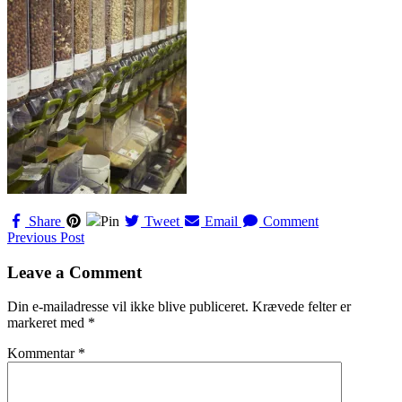
Share
Pin
Tweet
Email
Comment
Navigation
Previous Post
til
Leave a Comment
indlæg
Din e-mailadresse vil ikke blive publiceret.
Krævede felter er
markeret med
*
Kommentar
*