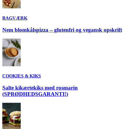
BAGVÆRK
Nem blomkålspizza – glutenfri og vegansk opskrift
COOKIES & KIKS
Salte kikærtekiks med rosmarin
(SPRØDHEDSGARANTI!)