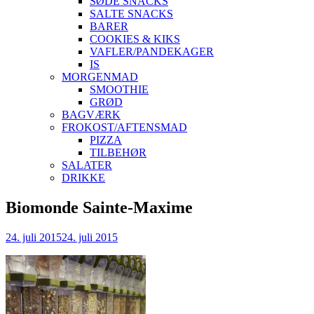
SØDE SNACKS
SALTE SNACKS
BARER
COOKIES & KIKS
VAFLER/PANDEKAGER
IS
MORGENMAD
SMOOTHIE
GRØD
BAGVÆRK
FROKOST/AFTENSMAD
PIZZA
TILBEHØR
SALATER
DRIKKE
Skip
Biomonde Sainte-Maxime
to
content
24. juli 2015
24. juli 2015