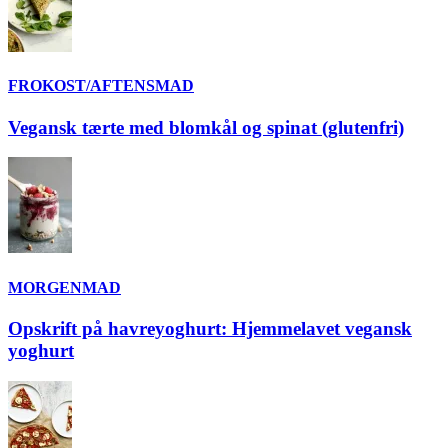
FROKOST/AFTENSMAD
Vegansk tærte med blomkål og spinat (glutenfri)
MORGENMAD
Opskrift på havreyoghurt: Hjemmelavet vegansk
yoghurt