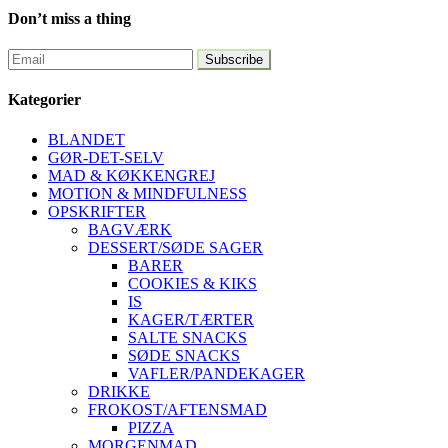
Don’t miss a thing
Kategorier
BLANDET
GØR-DET-SELV
MAD & KØKKENGREJ
MOTION & MINDFULNESS
OPSKRIFTER
BAGVÆRK
DESSERT/SØDE SAGER
BARER
COOKIES & KIKS
IS
KAGER/TÆRTER
SALTE SNACKS
SØDE SNACKS
VAFLER/PANDEKAGER
DRIKKE
FROKOST/AFTENSMAD
PIZZA
MORGENMAD