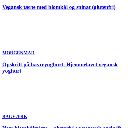
Vegansk tærte med blomkål og spinat (glutenfri)
MORGENMAD
Opskrift på havreyoghurt: Hjemmelavet vegansk
yoghurt
BAGVÆRK