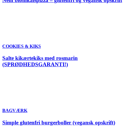
Nem blomkålspizza – glutenfri og vegansk opskrift
COOKIES & KIKS
Salte kikærtekiks med rosmarin
(SPRØDHEDSGARANTI!)
BAGVÆRK
Simple glutenfri burgerboller (vegansk opskrift)