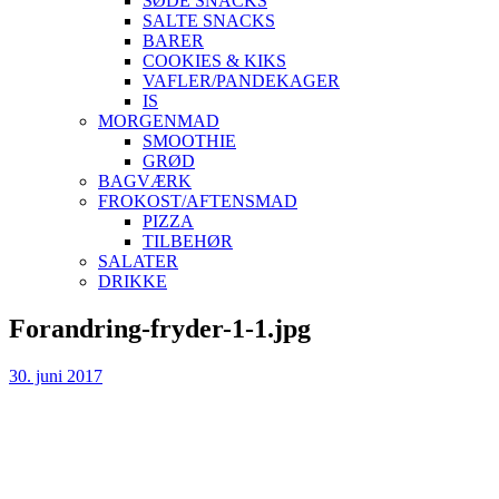
SØDE SNACKS
SALTE SNACKS
BARER
COOKIES & KIKS
VAFLER/PANDEKAGER
IS
MORGENMAD
SMOOTHIE
GRØD
BAGVÆRK
FROKOST/AFTENSMAD
PIZZA
TILBEHØR
SALATER
DRIKKE
Skip
Forandring-fryder-1-1.jpg
to
content
30. juni 2017