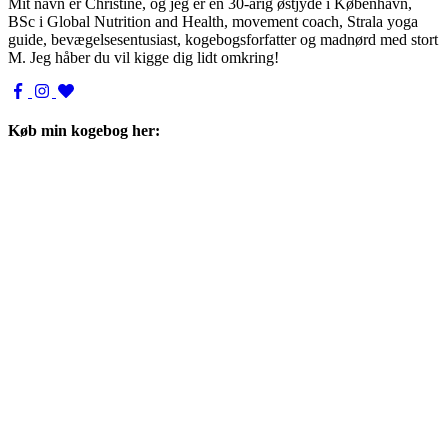
Mit navn er Christine, og jeg er en 30-årig østjyde i København,
BSc i Global Nutrition and Health, movement coach, Strala yoga
guide, bevægelsesentusiast, kogebogsforfatter og madnørd med stort
M. Jeg håber du vil kigge dig lidt omkring!
Køb min kogebog her: