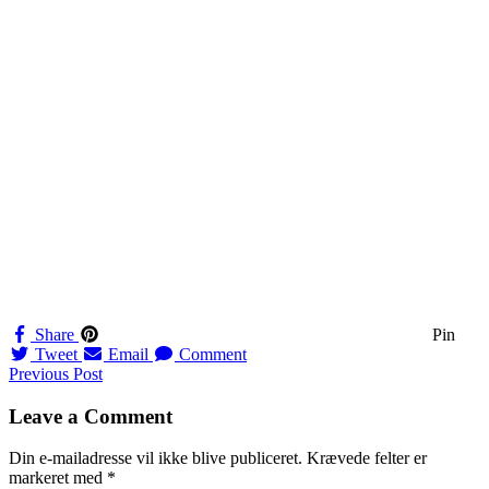
Share
Pin
Tweet
Email
Comment
Navigation
Previous Post
til
Leave a Comment
indlæg
Din e-mailadresse vil ikke blive publiceret.
Krævede felter er
markeret med
*