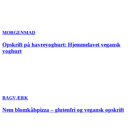
MORGENMAD
Opskrift på havreyoghurt: Hjemmelavet vegansk
yoghurt
BAGVÆRK
Nem blomkålspizza – glutenfri og vegansk opskrift