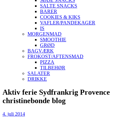
SØDE SNACKS
SALTE SNACKS
BARER
COOKIES & KIKS
VAFLER/PANDEKAGER
IS
MORGENMAD
SMOOTHIE
GRØD
BAGVÆRK
FROKOST/AFTENSMAD
PIZZA
TILBEHØR
SALATER
DRIKKE
Skip
Aktiv ferie Sydfrankrig Provence
to
christinebonde blog
content
4. juli 2014