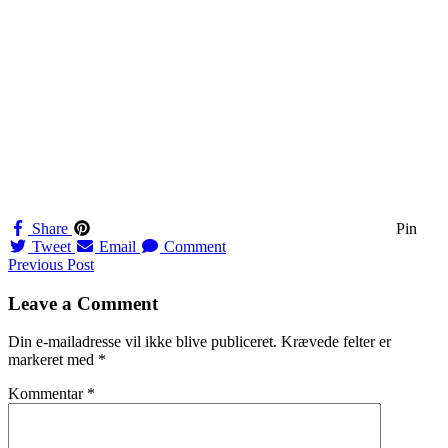
Share
Pin
Tweet
Email
Comment
Navigation
Previous Post
til
Leave a Comment
indlæg
Din e-mailadresse vil ikke blive publiceret.
Krævede felter er
markeret med
*
Kommentar
*