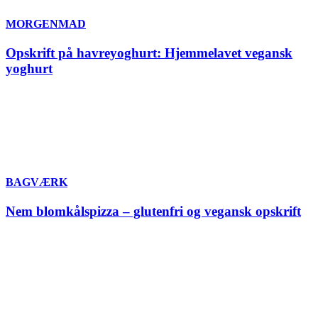
MORGENMAD
Opskrift på havreyoghurt: Hjemmelavet vegansk
yoghurt
BAGVÆRK
Nem blomkålspizza – glutenfri og vegansk opskrift