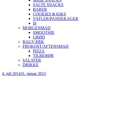
SØDE SNACKS
SALTE SNACKS
BARER
COOKIES & KIKS
VAFLER/PANDEKAGER
IS
MORGENMAD
SMOOTHIE
GRØD
BAGVÆRK
FROKOST/AFTENSMAD
PIZZA
TILBEHØR
SALATER
DRIKKE
Skip
4. juli 2014
31. januar 2015
to
content