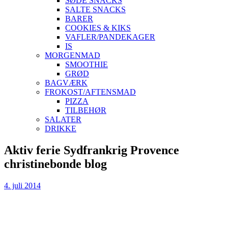
SØDE SNACKS
SALTE SNACKS
BARER
COOKIES & KIKS
VAFLER/PANDEKAGER
IS
MORGENMAD
SMOOTHIE
GRØD
BAGVÆRK
FROKOST/AFTENSMAD
PIZZA
TILBEHØR
SALATER
DRIKKE
Skip
Aktiv ferie Sydfrankrig Provence
to
christinebonde blog
content
4. juli 2014