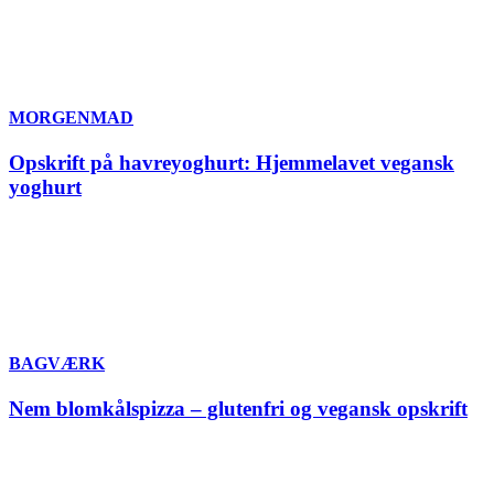
MORGENMAD
Opskrift på havreyoghurt: Hjemmelavet vegansk
yoghurt
BAGVÆRK
Nem blomkålspizza – glutenfri og vegansk opskrift