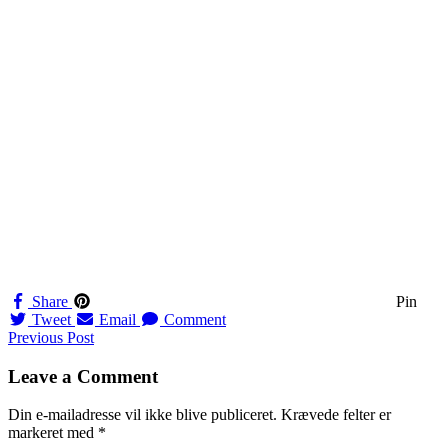
Share
Pin
Tweet
Email
Comment
Navigation
Previous Post
til
Leave a Comment
indlæg
Din e-mailadresse vil ikke blive publiceret.
Krævede felter er
markeret med
*