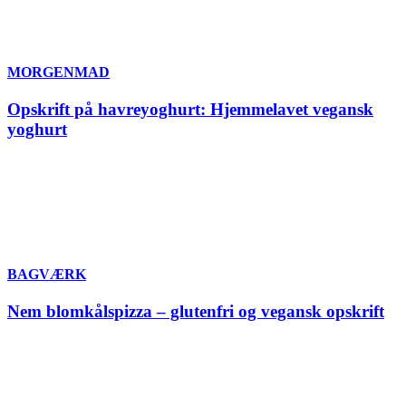
MORGENMAD
Opskrift på havreyoghurt: Hjemmelavet vegansk
yoghurt
BAGVÆRK
Nem blomkålspizza – glutenfri og vegansk opskrift