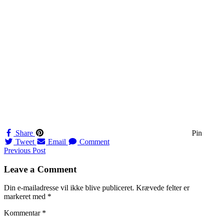
Share
Pin
Tweet
Email
Comment
Navigation
Previous Post
til
Leave a Comment
indlæg
Din e-mailadresse vil ikke blive publiceret.
Krævede felter er
markeret med
*
Kommentar
*