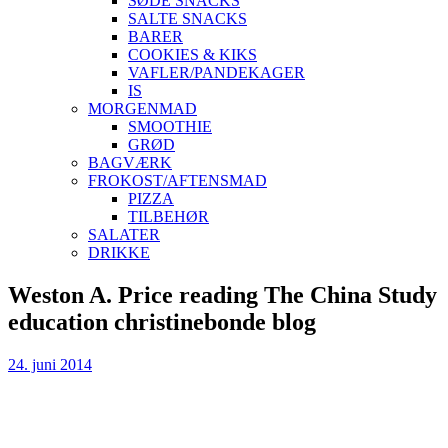
SØDE SNACKS
SALTE SNACKS
BARER
COOKIES & KIKS
VAFLER/PANDEKAGER
IS
MORGENMAD
SMOOTHIE
GRØD
BAGVÆRK
FROKOST/AFTENSMAD
PIZZA
TILBEHØR
SALATER
DRIKKE
Skip
Weston A. Price reading The China Study
to
education christinebonde blog
content
24. juni 2014