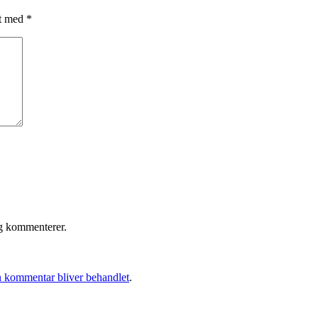
et med
*
eg kommenterer.
 kommentar bliver behandlet
.