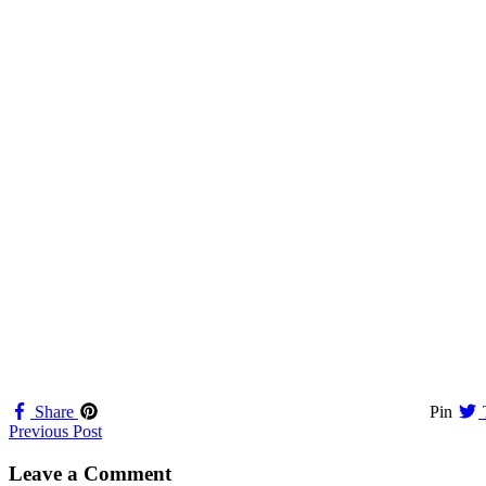
Share
Pin
Navigation
Previous Post
til
Leave a Comment