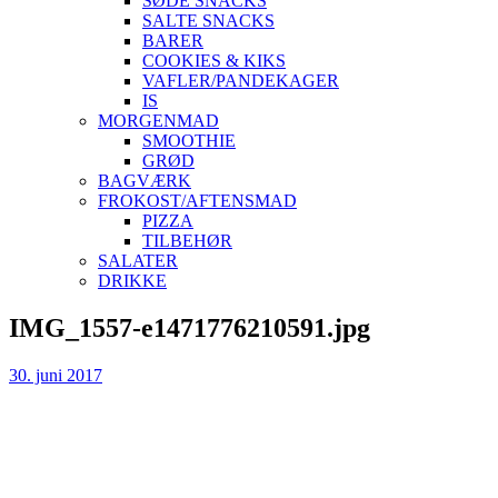
SØDE SNACKS
SALTE SNACKS
BARER
COOKIES & KIKS
VAFLER/PANDEKAGER
IS
MORGENMAD
SMOOTHIE
GRØD
BAGVÆRK
FROKOST/AFTENSMAD
PIZZA
TILBEHØR
SALATER
DRIKKE
Skip
IMG_1557-e1471776210591.jpg
to
content
30. juni 2017