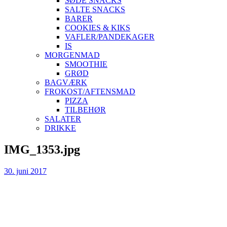
SØDE SNACKS
SALTE SNACKS
BARER
COOKIES & KIKS
VAFLER/PANDEKAGER
IS
MORGENMAD
SMOOTHIE
GRØD
BAGVÆRK
FROKOST/AFTENSMAD
PIZZA
TILBEHØR
SALATER
DRIKKE
Skip
IMG_1353.jpg
to
content
30. juni 2017