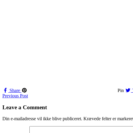
Share
Pin
Navigation
Previous Post
til
Leave a Comment
indlæg
Din e-mailadresse vil ikke blive publiceret.
Krævede felter er marker