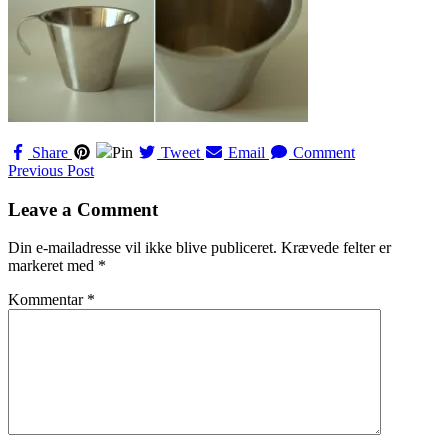
Share
Pin
Tweet
Email
Comment
Navigation
Previous Post
til
Leave a Comment
indlæg
Din e-mailadresse vil ikke blive publiceret.
Krævede felter er
markeret med
*
Kommentar
*