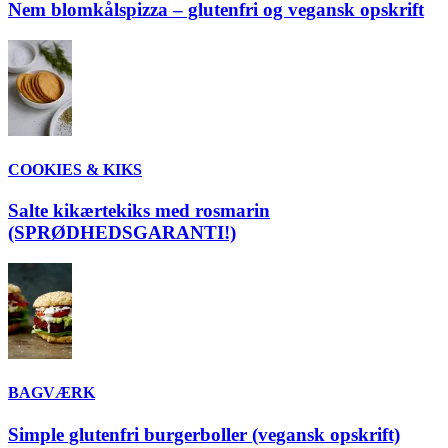
Nem blomkålspizza – glutenfri og vegansk opskrift
COOKIES & KIKS
Salte kikærtekiks med rosmarin
(SPRØDHEDSGARANTI!)
BAGVÆRK
Simple glutenfri burgerboller (vegansk opskrift)