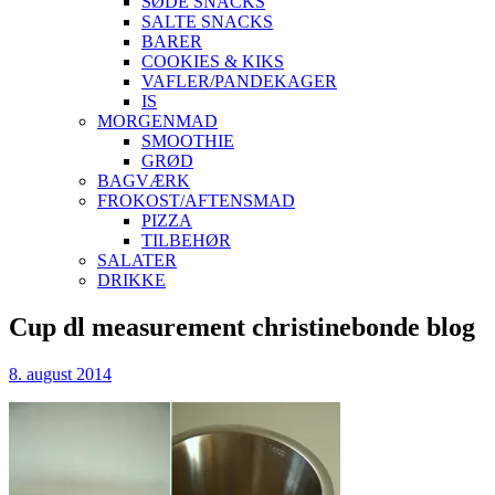
SØDE SNACKS
SALTE SNACKS
BARER
COOKIES & KIKS
VAFLER/PANDEKAGER
IS
MORGENMAD
SMOOTHIE
GRØD
BAGVÆRK
FROKOST/AFTENSMAD
PIZZA
TILBEHØR
SALATER
DRIKKE
Skip
Cup dl measurement christinebonde blog
to
content
8. august 2014