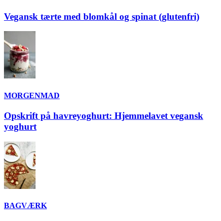
Vegansk tærte med blomkål og spinat (glutenfri)
MORGENMAD
Opskrift på havreyoghurt: Hjemmelavet vegansk
yoghurt
BAGVÆRK