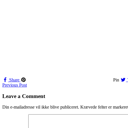
Share
Pin
Navigation
Previous Post
til
Leave a Comment
indlæg
Din e-mailadresse vil ikke blive publiceret.
Krævede felter er marker