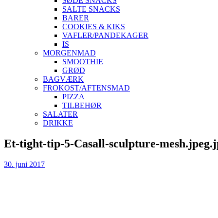
SØDE SNACKS
SALTE SNACKS
BARER
COOKIES & KIKS
VAFLER/PANDEKAGER
IS
MORGENMAD
SMOOTHIE
GRØD
BAGVÆRK
FROKOST/AFTENSMAD
PIZZA
TILBEHØR
SALATER
DRIKKE
Skip
Et-tight-tip-5-Casall-sculpture-mesh.jpeg.
to
content
30. juni 2017