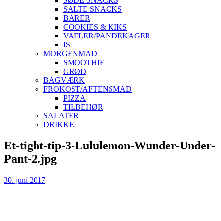
SØDE SNACKS
SALTE SNACKS
BARER
COOKIES & KIKS
VAFLER/PANDEKAGER
IS
MORGENMAD
SMOOTHIE
GRØD
BAGVÆRK
FROKOST/AFTENSMAD
PIZZA
TILBEHØR
SALATER
DRIKKE
Skip
Et-tight-tip-3-Lululemon-Wunder-Under-
to
Pant-2.jpg
content
30. juni 2017