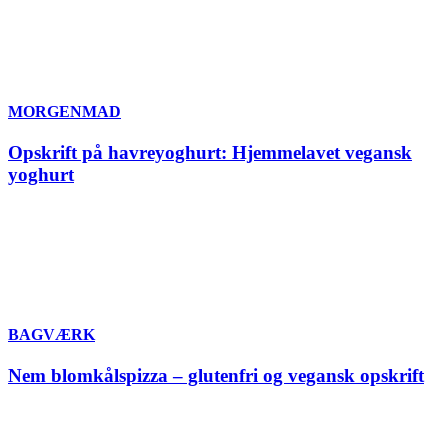
MORGENMAD
Opskrift på havreyoghurt: Hjemmelavet vegansk
yoghurt
BAGVÆRK
Nem blomkålspizza – glutenfri og vegansk opskrift