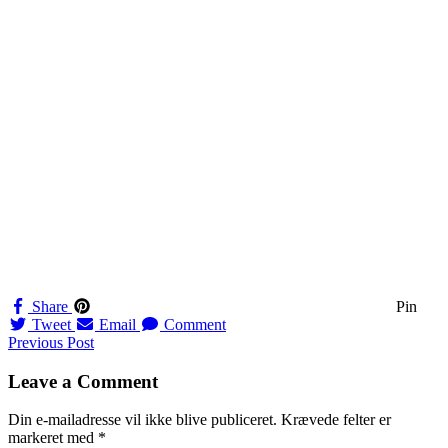
Share
Pin
Tweet
Email
Comment
Navigation
Previous Post
til
Leave a Comment
indlæg
Din e-mailadresse vil ikke blive publiceret.
Krævede felter er
markeret med
*