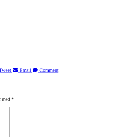
Tweet
Email
Comment
et med
*