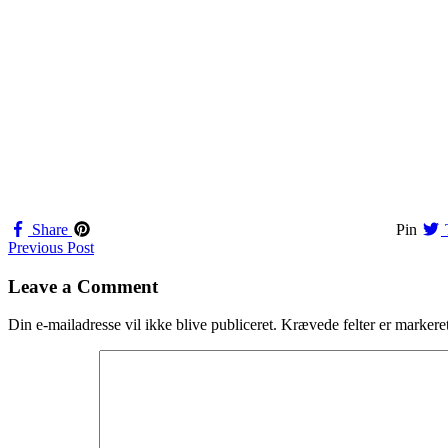
Share
Pin
Navigation
Previous Post
til
Leave a Comment
indlæg
Din e-mailadresse vil ikke blive publiceret.
Krævede felter er marker