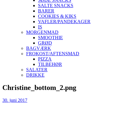
SØDE SNACKS
SALTE SNACKS
BARER
COOKIES & KIKS
VAFLER/PANDEKAGER
IS
MORGENMAD
SMOOTHIE
GRØD
BAGVÆRK
FROKOST/AFTENSMAD
PIZZA
TILBEHØR
SALATER
DRIKKE
Skip
Christine_bottom_2.png
to
content
30. juni 2017