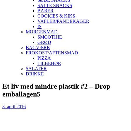
SØDE SNACKS
SALTE SNACKS
BARER
COOKIES & KIKS
VAFLER/PANDEKAGER
IS
MORGENMAD
SMOOTHIE
GRØD
BAGVÆRK
FROKOST/AFTENSMAD
PIZZA
TILBEHØR
SALATER
DRIKKE
Skip
Et liv med mindre plastik #2 – Drop
to
emballagen5
content
8. april 2016