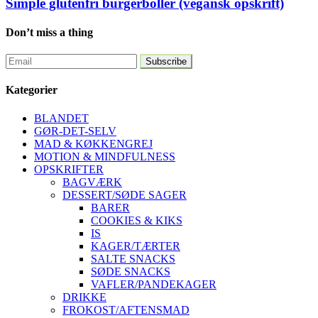
Simple glutenfri burgerboller (vegansk opskrift)
Don’t miss a thing
Kategorier
BLANDET
GØR-DET-SELV
MAD & KØKKENGREJ
MOTION & MINDFULNESS
OPSKRIFTER
BAGVÆRK
DESSERT/SØDE SAGER
BARER
COOKIES & KIKS
IS
KAGER/TÆRTER
SALTE SNACKS
SØDE SNACKS
VAFLER/PANDEKAGER
DRIKKE
FROKOST/AFTENSMAD