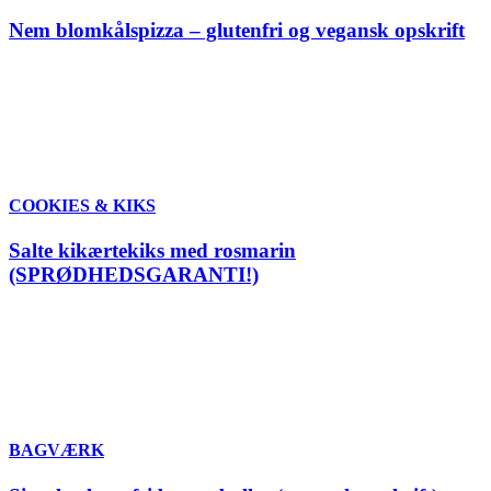
Nem blomkålspizza – glutenfri og vegansk opskrift
COOKIES & KIKS
Salte kikærtekiks med rosmarin
(SPRØDHEDSGARANTI!)
BAGVÆRK