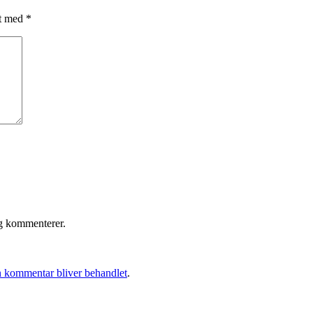
et med
*
eg kommenterer.
 kommentar bliver behandlet
.