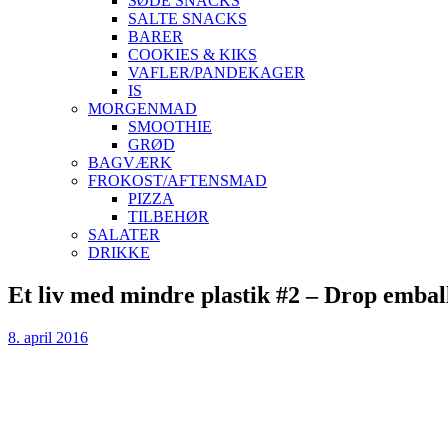
SØDE SNACKS
SALTE SNACKS
BARER
COOKIES & KIKS
VAFLER/PANDEKAGER
IS
MORGENMAD
SMOOTHIE
GRØD
BAGVÆRK
FROKOST/AFTENSMAD
PIZZA
TILBEHØR
SALATER
DRIKKE
Skip
Et liv med mindre plastik #2 – Drop emba
to
content
8. april 2016