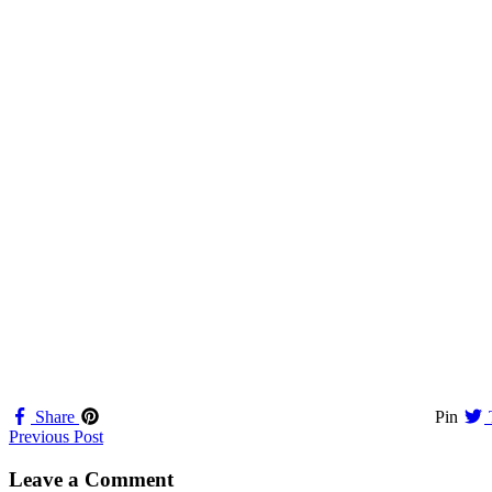
Share
Pin
Navigation
Previous Post
til
Leave a Comment