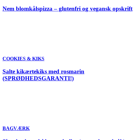
Nem blomkålspizza – glutenfri og vegansk opskrift
COOKIES & KIKS
Salte kikærtekiks med rosmarin
(SPRØDHEDSGARANTI!)
BAGVÆRK