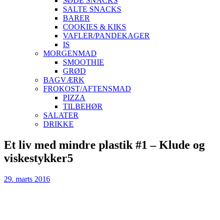
SØDE SNACKS
SALTE SNACKS
BARER
COOKIES & KIKS
VAFLER/PANDEKAGER
IS
MORGENMAD
SMOOTHIE
GRØD
BAGVÆRK
FROKOST/AFTENSMAD
PIZZA
TILBEHØR
SALATER
DRIKKE
Skip
Et liv med mindre plastik #1 – Klude og
to
viskestykker5
content
29. marts 2016