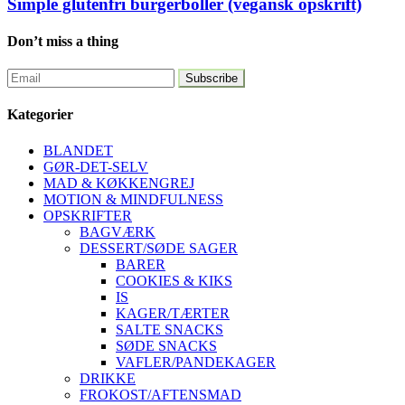
Simple glutenfri burgerboller (vegansk opskrift)
Don’t miss a thing
Kategorier
BLANDET
GØR-DET-SELV
MAD & KØKKENGREJ
MOTION & MINDFULNESS
OPSKRIFTER
BAGVÆRK
DESSERT/SØDE SAGER
BARER
COOKIES & KIKS
IS
KAGER/TÆRTER
SALTE SNACKS
SØDE SNACKS
VAFLER/PANDEKAGER
DRIKKE
FROKOST/AFTENSMAD