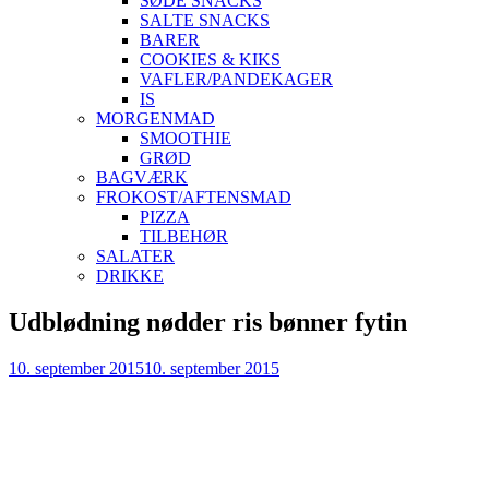
SØDE SNACKS
SALTE SNACKS
BARER
COOKIES & KIKS
VAFLER/PANDEKAGER
IS
MORGENMAD
SMOOTHIE
GRØD
BAGVÆRK
FROKOST/AFTENSMAD
PIZZA
TILBEHØR
SALATER
DRIKKE
Skip
Udblødning nødder ris bønner fytin
to
content
10. september 2015
10. september 2015