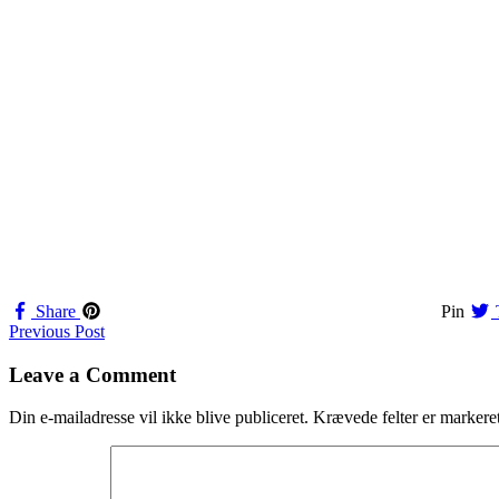
Share
Pin
Navigation
Previous Post
til
Leave a Comment
indlæg
Din e-mailadresse vil ikke blive publiceret.
Krævede felter er marker