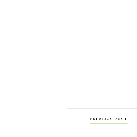
to
content
Navigation
PREVIOUS POST
til