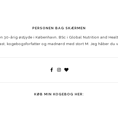
PERSONEN BAG SKÆRMEN
r en 30-årig østjyde i København, BSc i Global Nutrition and Hea
st, kogebogsforfatter og madnørd med stort M. Jeg håber du vi
KØB MIN KOGEBOG HER: