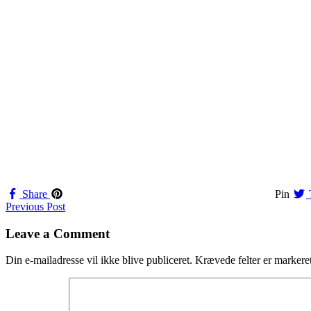
Share
Pin
Navigation
Previous Post
til
Leave a Comment
indlæg
Din e-mailadresse vil ikke blive publiceret.
Krævede felter er marker