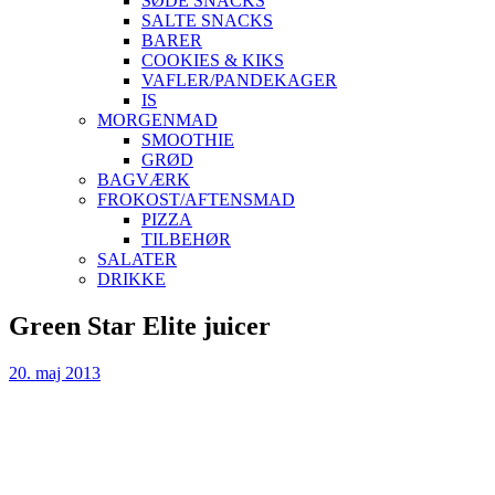
SØDE SNACKS
SALTE SNACKS
BARER
COOKIES & KIKS
VAFLER/PANDEKAGER
IS
MORGENMAD
SMOOTHIE
GRØD
BAGVÆRK
FROKOST/AFTENSMAD
PIZZA
TILBEHØR
SALATER
DRIKKE
Skip
Green Star Elite juicer
to
content
20. maj 2013