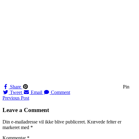
Share
Pin
Tweet
Email
Comment
Navigation
Previous Post
til
Leave a Comment
indlæg
Din e-mailadresse vil ikke blive publiceret.
Krævede felter er
markeret med
*
Kommentar
*