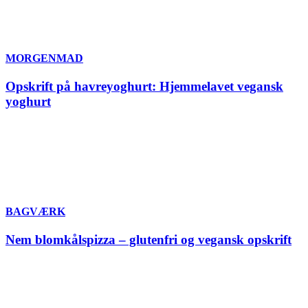
MORGENMAD
Opskrift på havreyoghurt: Hjemmelavet vegansk
yoghurt
BAGVÆRK
Nem blomkålspizza – glutenfri og vegansk opskrift