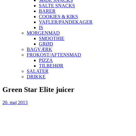
SØDE SNACKS
SALTE SNACKS
BARER
COOKIES & KIKS
VAFLER/PANDEKAGER
IS
MORGENMAD
SMOOTHIE
GRØD
BAGVÆRK
FROKOST/AFTENSMAD
PIZZA
TILBEHØR
SALATER
DRIKKE
Skip
Green Star Elite juicer
to
content
20. maj 2013