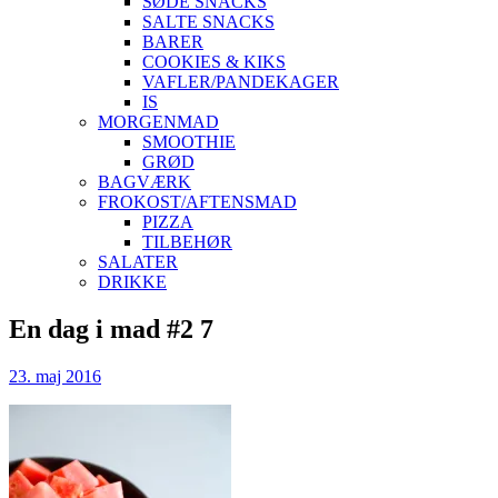
SØDE SNACKS
SALTE SNACKS
BARER
COOKIES & KIKS
VAFLER/PANDEKAGER
IS
MORGENMAD
SMOOTHIE
GRØD
BAGVÆRK
FROKOST/AFTENSMAD
PIZZA
TILBEHØR
SALATER
DRIKKE
Skip
En dag i mad #2 7
to
content
23. maj 2016