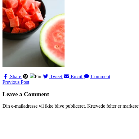
Share
Pin
Tweet
Email
Comment
Navigation
Previous Post
til
Leave a Comment
indlæg
Din e-mailadresse vil ikke blive publiceret.
Krævede felter er marker