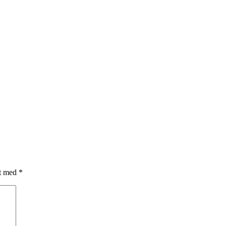
et med
*