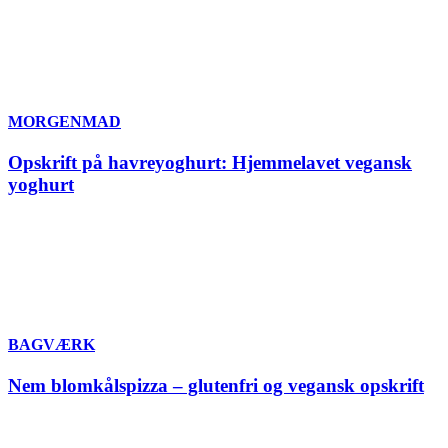
MORGENMAD
Opskrift på havreyoghurt: Hjemmelavet vegansk
yoghurt
BAGVÆRK
Nem blomkålspizza – glutenfri og vegansk opskrift