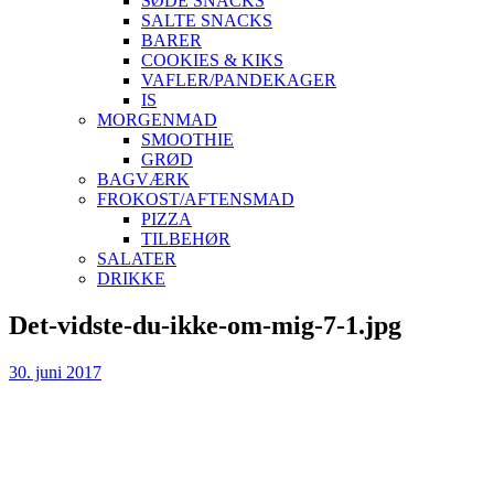
SØDE SNACKS
SALTE SNACKS
BARER
COOKIES & KIKS
VAFLER/PANDEKAGER
IS
MORGENMAD
SMOOTHIE
GRØD
BAGVÆRK
FROKOST/AFTENSMAD
PIZZA
TILBEHØR
SALATER
DRIKKE
Skip
Det-vidste-du-ikke-om-mig-7-1.jpg
to
content
30. juni 2017