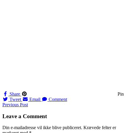
Share
Pin
Tweet
Email
Comment
Navigation
Previous Post
til
Leave a Comment
indlæg
Din e-mailadresse vil ikke blive publiceret.
Krævede felter er
markeret med
*