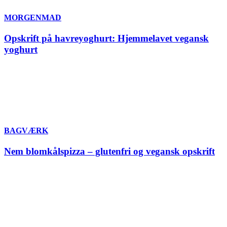
MORGENMAD
Opskrift på havreyoghurt: Hjemmelavet vegansk
yoghurt
BAGVÆRK
Nem blomkålspizza – glutenfri og vegansk opskrift