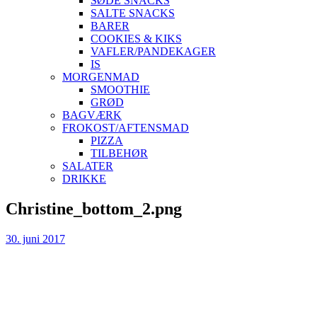
SØDE SNACKS
SALTE SNACKS
BARER
COOKIES & KIKS
VAFLER/PANDEKAGER
IS
MORGENMAD
SMOOTHIE
GRØD
BAGVÆRK
FROKOST/AFTENSMAD
PIZZA
TILBEHØR
SALATER
DRIKKE
Skip
Christine_bottom_2.png
to
content
30. juni 2017