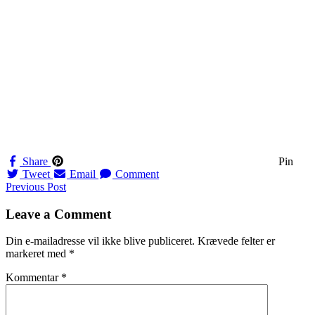
Share
Pin
Tweet
Email
Comment
Navigation
Previous Post
til
Leave a Comment
indlæg
Din e-mailadresse vil ikke blive publiceret.
Krævede felter er
markeret med
*
Kommentar
*