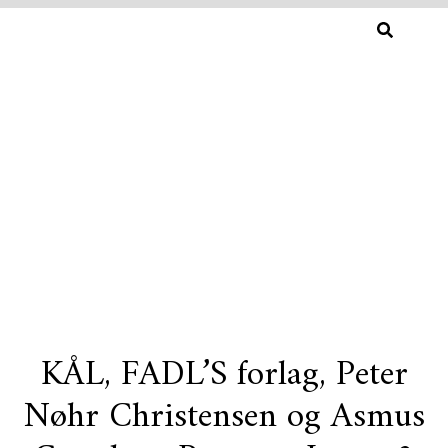
SØG
EFTER:
KÅL, FADL’S forlag, Peter
Skip
Nøhr Christensen og Asmus
to
content