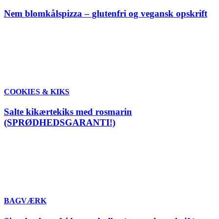
Nem blomkålspizza – glutenfri og vegansk opskrift
COOKIES & KIKS
Salte kikærtekiks med rosmarin
(SPRØDHEDSGARANTI!)
BAGVÆRK