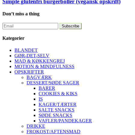
Simple glutenfri burgerboller (vegansk opskrift)
Don’t miss a thing
Kategorier
BLANDET
GØR-DET-SELV
MAD & KØKKENGREJ
MOTION & MINDFULNESS
OPSKRIFTER
BAGVÆRK
DESSERT/SØDE SAGER
BARER
COOKIES & KIKS
IS
KAGER/TÆRTER
SALTE SNACKS
SØDE SNACKS
VAFLER/PANDEKAGER
DRIKKE
FROKOST/AFTENSMAD