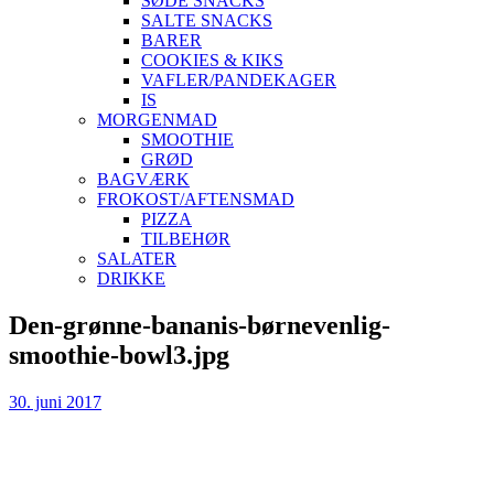
SØDE SNACKS
SALTE SNACKS
BARER
COOKIES & KIKS
VAFLER/PANDEKAGER
IS
MORGENMAD
SMOOTHIE
GRØD
BAGVÆRK
FROKOST/AFTENSMAD
PIZZA
TILBEHØR
SALATER
DRIKKE
Skip
Den-grønne-bananis-børnevenlig-
to
smoothie-bowl3.jpg
content
30. juni 2017