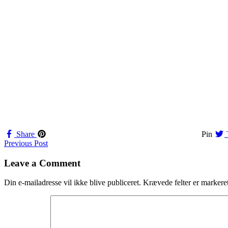
Share
Pin
Navigation
Previous Post
til
Leave a Comment
indlæg
Din e-mailadresse vil ikke blive publiceret.
Krævede felter er marker