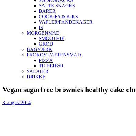
SØDE SNACKS
SALTE SNACKS
BARER
COOKIES & KIKS
VAFLER/PANDEKAGER
IS
MORGENMAD
SMOOTHIE
GRØD
BAGVÆRK
FROKOST/AFTENSMAD
PIZZA
TILBEHØR
SALATER
DRIKKE
Skip
Vegan sugarfree brownies healthy cake chr
to
content
3. august 2014