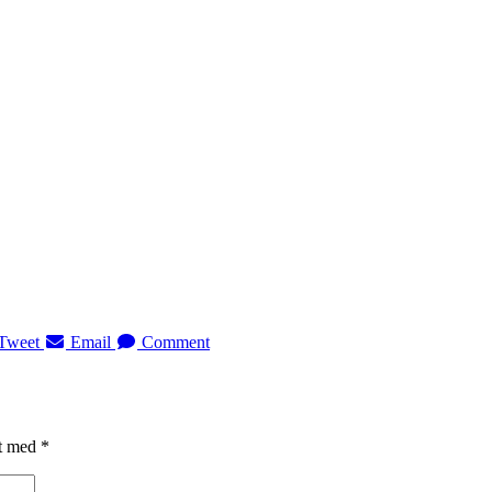
Tweet
Email
Comment
et med
*