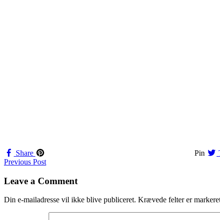
Share
Pin
Navigation
Previous Post
til
Leave a Comment
indlæg
Din e-mailadresse vil ikke blive publiceret.
Krævede felter er marker