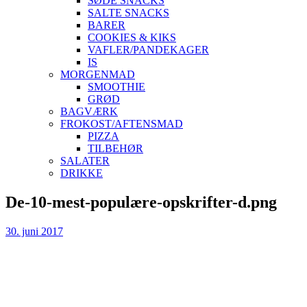
SØDE SNACKS
SALTE SNACKS
BARER
COOKIES & KIKS
VAFLER/PANDEKAGER
IS
MORGENMAD
SMOOTHIE
GRØD
BAGVÆRK
FROKOST/AFTENSMAD
PIZZA
TILBEHØR
SALATER
DRIKKE
Skip
De-10-mest-populære-opskrifter-d.png
to
content
30. juni 2017