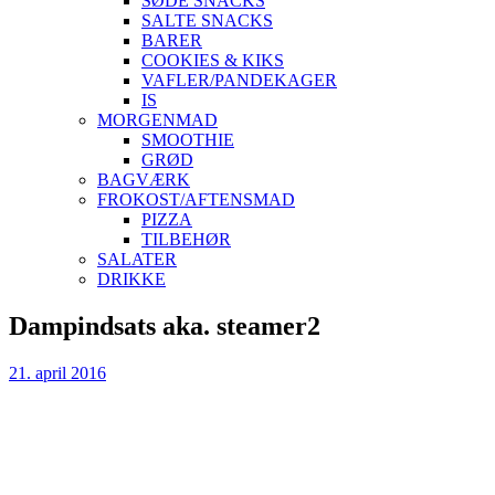
SØDE SNACKS
SALTE SNACKS
BARER
COOKIES & KIKS
VAFLER/PANDEKAGER
IS
MORGENMAD
SMOOTHIE
GRØD
BAGVÆRK
FROKOST/AFTENSMAD
PIZZA
TILBEHØR
SALATER
DRIKKE
Skip
Dampindsats aka. steamer2
to
content
21. april 2016