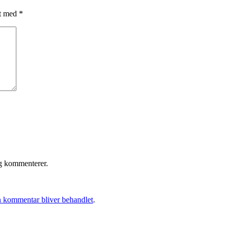
et med
*
eg kommenterer.
 kommentar bliver behandlet
.