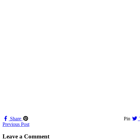
Share
Pin
Navigation
Previous Post
til
Leave a Comment