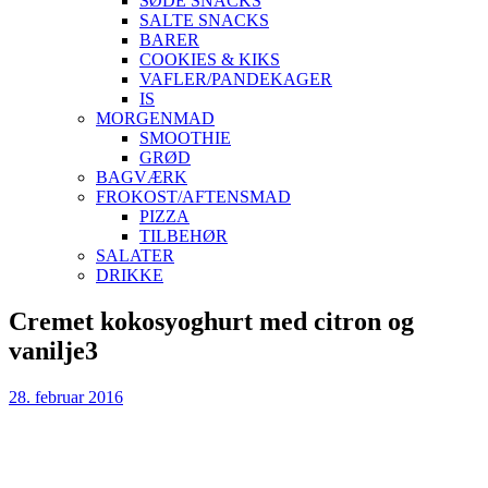
SØDE SNACKS
SALTE SNACKS
BARER
COOKIES & KIKS
VAFLER/PANDEKAGER
IS
MORGENMAD
SMOOTHIE
GRØD
BAGVÆRK
FROKOST/AFTENSMAD
PIZZA
TILBEHØR
SALATER
DRIKKE
Skip
Cremet kokosyoghurt med citron og
to
vanilje3
content
28. februar 2016