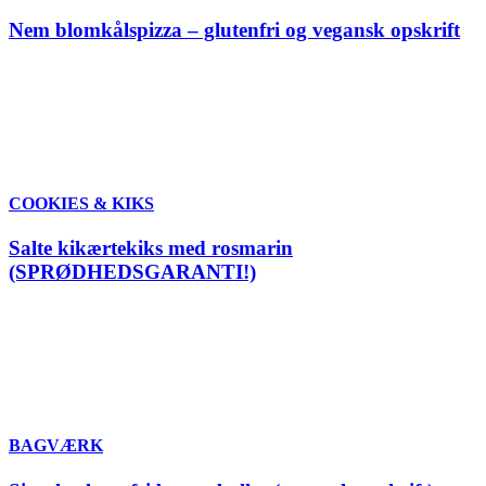
Nem blomkålspizza – glutenfri og vegansk opskrift
COOKIES & KIKS
Salte kikærtekiks med rosmarin
(SPRØDHEDSGARANTI!)
BAGVÆRK