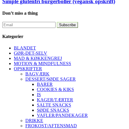
Simple glutenfri burgerboller (vegansk opskrift)
Don’t miss a thing
Kategorier
BLANDET
GØR-DET-SELV
MAD & KØKKENGREJ
MOTION & MINDFULNESS
OPSKRIFTER
BAGVÆRK
DESSERT/SØDE SAGER
BARER
COOKIES & KIKS
IS
KAGER/TÆRTER
SALTE SNACKS
SØDE SNACKS
VAFLER/PANDEKAGER
DRIKKE
FROKOST/AFTENSMAD