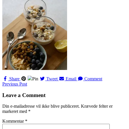
Share
Pin
Tweet
Email
Comment
Navigation
Previous Post
til
Leave a Comment
indlæg
Din e-mailadresse vil ikke blive publiceret.
Krævede felter er
markeret med
*
Kommentar
*