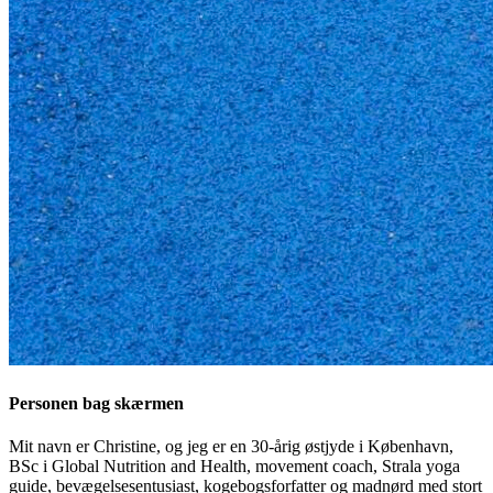
Personen bag skærmen
Mit navn er Christine, og jeg er en 30-årig østjyde i København,
BSc i Global Nutrition and Health, movement coach, Strala yoga
guide, bevægelsesentusiast, kogebogsforfatter og madnørd med stort