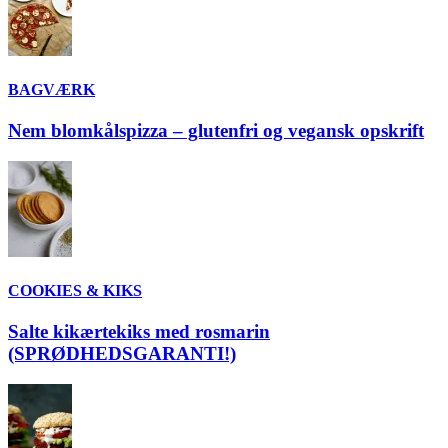
BAGVÆRK
Nem blomkålspizza – glutenfri og vegansk opskrift
COOKIES & KIKS
Salte kikærtekiks med rosmarin
(SPRØDHEDSGARANTI!)