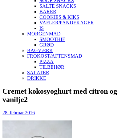
SØDE SNACKS
SALTE SNACKS
BARER
COOKIES & KIKS
VAFLER/PANDEKAGER
IS
MORGENMAD
SMOOTHIE
GRØD
BAGVÆRK
FROKOST/AFTENSMAD
PIZZA
TILBEHØR
SALATER
DRIKKE
Skip
Cremet kokosyoghurt med citron og
to
vanilje2
content
28. februar 2016