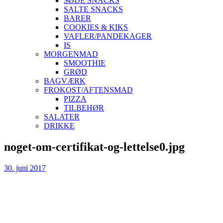
SØDE SNACKS
SALTE SNACKS
BARER
COOKIES & KIKS
VAFLER/PANDEKAGER
IS
MORGENMAD
SMOOTHIE
GRØD
BAGVÆRK
FROKOST/AFTENSMAD
PIZZA
TILBEHØR
SALATER
DRIKKE
Skip
noget-om-certifikat-og-lettelse0.jpg
to
content
30. juni 2017