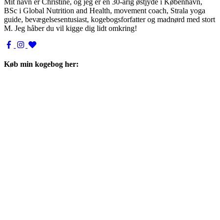
Mit navn er Christine, og jeg er en 30-årig østjyde i København,
BSc i Global Nutrition and Health, movement coach, Strala yoga
guide, bevægelsesentusiast, kogebogsforfatter og madnørd med stort
M. Jeg håber du vil kigge dig lidt omkring!
Køb min kogebog her: