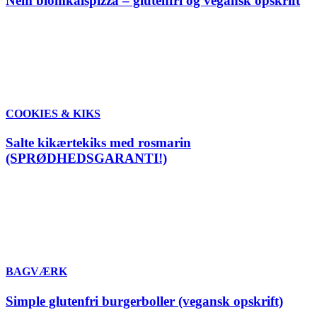
Nem blomkålspizza – glutenfri og vegansk opskrift
COOKIES & KIKS
Salte kikærtekiks med rosmarin
(SPRØDHEDSGARANTI!)
BAGVÆRK
Simple glutenfri burgerboller (vegansk opskrift)