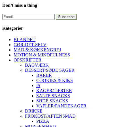
Don’t miss a thing
Kategorier
BLANDET
GØR-DET-SELV
MAD & KØKKENGREJ
MOTION & MINDFULNESS
OPSKRIFTER
BAGVÆRK
DESSERT/SØDE SAGER
BARER
COOKIES & KIKS
IS
KAGER/TÆRTER
SALTE SNACKS
SØDE SNACKS
VAFLER/PANDEKAGER
DRIKKE
FROKOST/AFTENSMAD
PIZZA
MORGENMAD