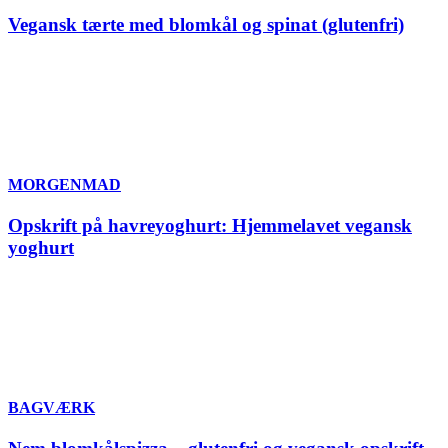
Vegansk tærte med blomkål og spinat (glutenfri)
MORGENMAD
Opskrift på havreyoghurt: Hjemmelavet vegansk
yoghurt
BAGVÆRK