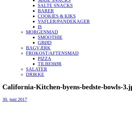
SØDE SNACKS
SALTE SNACKS
BARER
COOKIES & KIKS
VAFLER/PANDEKAGER
IS
MORGENMAD
SMOOTHIE
GRØD
BAGVÆRK
FROKOST/AFTENSMAD
PIZZA
TILBEHØR
SALATER
DRIKKE
Skip
California-Kitchen-byens-bedste-bowls-3.j
to
content
30. juni 2017