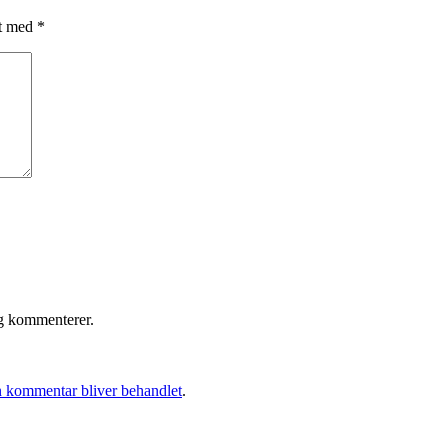
et med
*
eg kommenterer.
 kommentar bliver behandlet
.