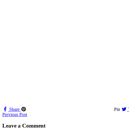
Share
Pin
Navigation
Previous Post
til
Leave a Comment