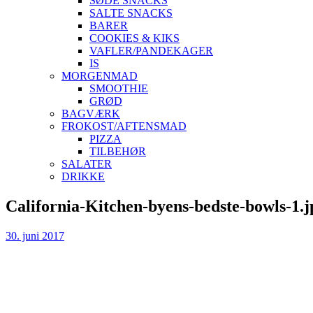
SØDE SNACKS
SALTE SNACKS
BARER
COOKIES & KIKS
VAFLER/PANDEKAGER
IS
MORGENMAD
SMOOTHIE
GRØD
BAGVÆRK
FROKOST/AFTENSMAD
PIZZA
TILBEHØR
SALATER
DRIKKE
Skip
California-Kitchen-byens-bedste-bowls-1.j
to
content
30. juni 2017