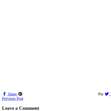
Share
Pin
Navigation
Previous Post
til
Leave a Comment