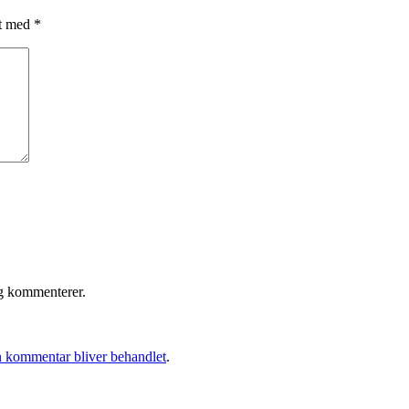
et med
*
eg kommenterer.
 kommentar bliver behandlet
.