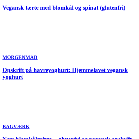
Vegansk tærte med blomkål og spinat (glutenfri)
MORGENMAD
Opskrift på havreyoghurt: Hjemmelavet vegansk
yoghurt
BAGVÆRK