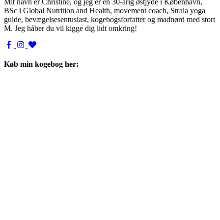
Mit navn er Christine, og jeg er en 30-årig østjyde i København,
BSc i Global Nutrition and Health, movement coach, Strala yoga
guide, bevægelsesentusiast, kogebogsforfatter og madnørd med stort
M. Jeg håber du vil kigge dig lidt omkring!
Køb min kogebog her: