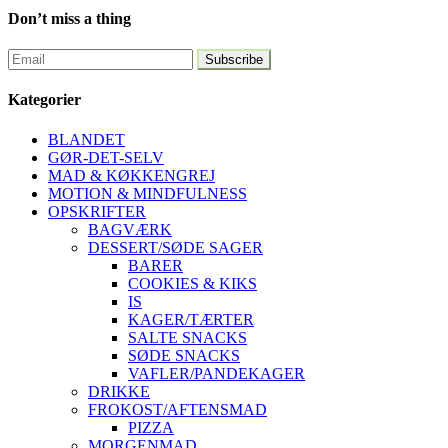
Don’t miss a thing
Kategorier
BLANDET
GØR-DET-SELV
MAD & KØKKENGREJ
MOTION & MINDFULNESS
OPSKRIFTER
BAGVÆRK
DESSERT/SØDE SAGER
BARER
COOKIES & KIKS
IS
KAGER/TÆRTER
SALTE SNACKS
SØDE SNACKS
VAFLER/PANDEKAGER
DRIKKE
FROKOST/AFTENSMAD
PIZZA
MORGENMAD