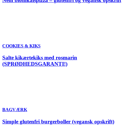
Nem blomkålspizza – glutenfri og vegansk opskrift
COOKIES & KIKS
Salte kikærtekiks med rosmarin
(SPRØDHEDSGARANTI!)
BAGVÆRK
Simple glutenfri burgerboller (vegansk opskrift)