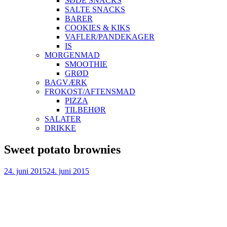
SØDE SNACKS
SALTE SNACKS
BARER
COOKIES & KIKS
VAFLER/PANDEKAGER
IS
MORGENMAD
SMOOTHIE
GRØD
BAGVÆRK
FROKOST/AFTENSMAD
PIZZA
TILBEHØR
SALATER
DRIKKE
Skip
Sweet potato brownies
to
content
24. juni 2015
24. juni 2015