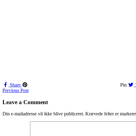
Share
Pin
Navigation
Previous Post
til
Leave a Comment
indlæg
Din e-mailadresse vil ikke blive publiceret.
Krævede felter er marker