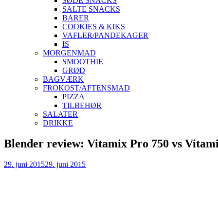
SØDE SNACKS
SALTE SNACKS
BARER
COOKIES & KIKS
VAFLER/PANDEKAGER
IS
MORGENMAD
SMOOTHIE
GRØD
BAGVÆRK
FROKOST/AFTENSMAD
PIZZA
TILBEHØR
SALATER
DRIKKE
Skip
Blender review: Vitamix Pro 750 vs Vitam
to
content
29. juni 2015
29. juni 2015